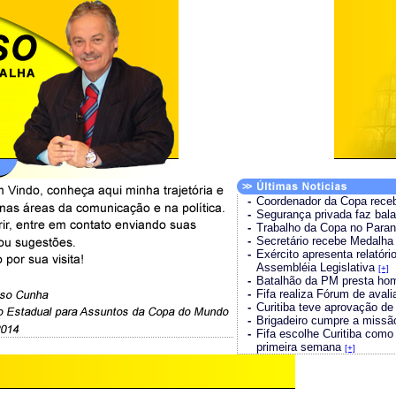
-
Coordenador da Copa rece
-
Segurança privada faz ba
-
Trabalho da Copa no Paran
-
Secretário recebe Medalha
-
Exército apresenta relatór
Assembléia Legislativa
[+]
-
Batalhão da PM presta ho
-
Fifa realiza Fórum de ava
-
Curitiba teve aprovação d
-
Brigadeiro cumpre a miss
-
Fifa escolhe Curitiba com
primeira semana
[+]