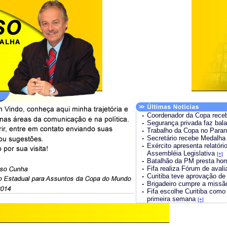
-
Coordenador da Copa rece
-
Segurança privada faz ba
-
Trabalho da Copa no Paran
-
Secretário recebe Medalha
-
Exército apresenta relatór
Assembléia Legislativa
[+]
-
Batalhão da PM presta ho
-
Fifa realiza Fórum de ava
-
Curitiba teve aprovação d
-
Brigadeiro cumpre a miss
-
Fifa escolhe Curitiba com
primeira semana
[+]