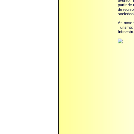
evento. “
partir d
de reuniõ
sociedade
As nove 
Turismo;
Infraestr