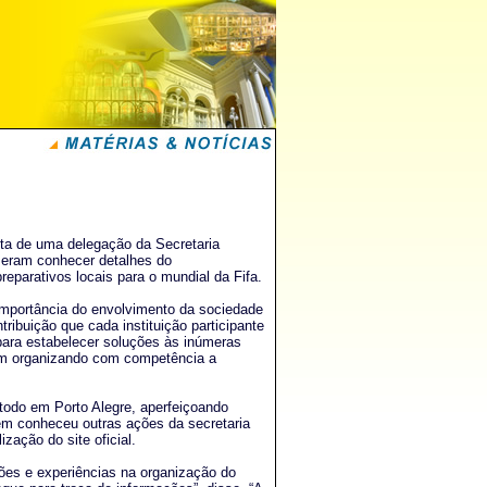
ita de uma delegação da Secretaria
seram conhecer detalhes do
parativos locais para o mundial da Fifa.
 importância do envolvimento da sociedade
ribuição que cada instituição participante
ara estabelecer soluções às inúmeras
em organizando com competência a
todo em Porto Alegre, aperfeiçoando
ém conheceu outras ações da secretaria
zação do site oficial.
ões e experiências na organização do