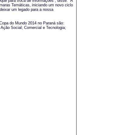
eque para troca de informações”, disse. “A
maras Temáticas, iniciando um novo ciclo
 deixar um legado para a nossa
Copa do Mundo 2014 no Paraná são:
 Ação Social; Comercial e Tecnologia;