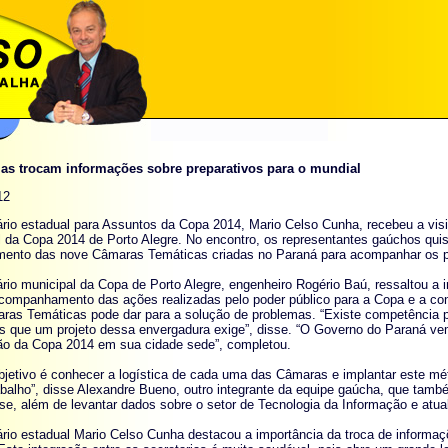
ias trocam informações sobre preparativos para o mundial
12
ário estadual para Assuntos da Copa 2014, Mario Celso Cunha, recebeu a vis
l da Copa 2014 de Porto Alegre. No encontro, os representantes gaúchos qui
mento das nove Câmaras Temáticas criadas no Paraná para acompanhar os pre
rio municipal da Copa de Porto Alegre, engenheiro Rogério Baú, ressaltou a
acompanhamento das ações realizadas pelo poder público para a Copa e a cont
ras Temáticas pode dar para a solução de problemas. “Existe competência p
 que um projeto dessa envergadura exige”, disse. “O Governo do Paraná v
ão da Copa 2014 em sua cidade sede”, completou.
bjetivo é conhecer a logística de cada uma das Câmaras e implantar este mé
balho”, disse Alexandre Bueno, outro integrante da equipe gaúcha, que tamb
e, além de levantar dados sobre o setor de Tecnologia da Informação e atuali
rio estadual Mario Celso Cunha destacou a importância da troca de informaç