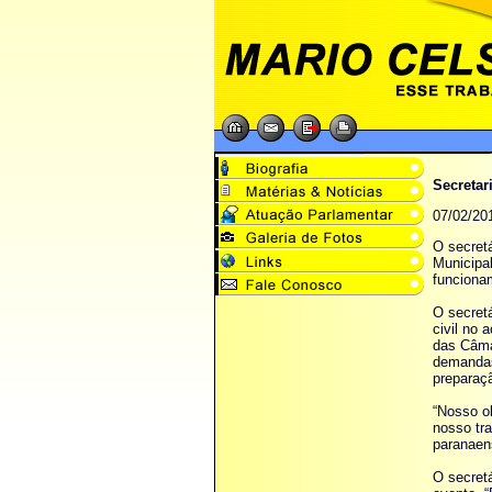
Secretar
07/02/20
O secret
Municipa
funciona
O secretá
civil no 
das Câma
demandas
preparaç
“Nosso o
nosso tra
paranaens
O secretá