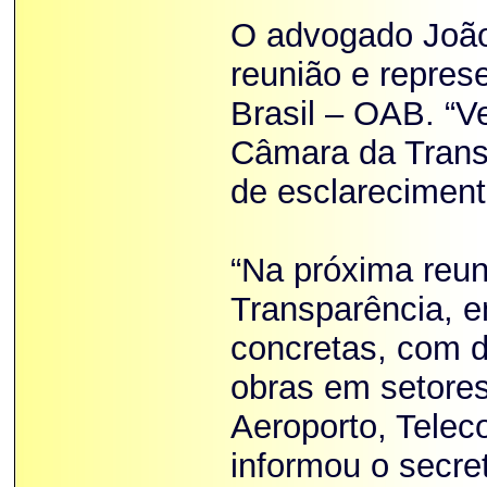
O advogado João 
reunião e repre
Brasil – OAB. “
Câmara da Transp
de esclareciment
“Na próxima reu
Transparência, 
concretas, com d
obras em setore
Aeroporto, Telec
informou o secre