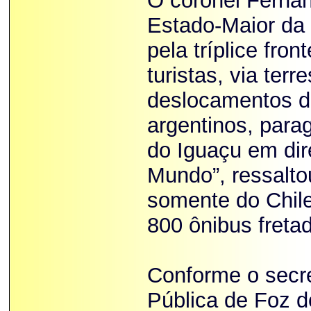
O coronel Fernan
Estado-Maior da 
pela tríplice fro
turistas, via te
deslocamentos dos
argentinos, para
do Iguaçu em dir
Mundo”, ressalto
somente do Chile
800 ônibus freta
Conforme o secre
Pública de Foz d