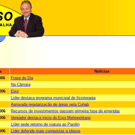
a
Notícias
006
Frase do Dia
Na Câmara
006
Eixo
Líder destaca programa municipal de fisioterapia
Aprovada regularização de áreas pela Cohab
006
Recursos de investimentos passam primeira fase de emendas
006
Vereador destaca inicio do Eixo Metropolitano
Líder pede retorno de viatura ao Parolin
006
Líder defende mais conquistas a idosos