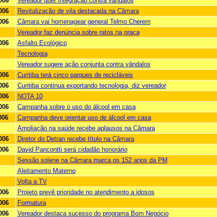
006
Vereador quer integração contra vândalos
006
Revitalização de vila destacada na Câmara
006
Câmara vai homenagear general Telmo Cherem
Vereador faz denúncia sobre ratos na praça
006
Asfalto Ecológico
Tecnologia
Vereador sugere ação conjunta contra vândalos
006
Curitiba terá cinco parques de recicláveis
006
Curitiba continua exportando tecnologia, diz vereador
006
NOTA 10
006
Campanha sobre o uso do álcool em casa
006
Campanha deve orientar uso de álcool em casa
Ampliação na saúde recebe aplausos na Câmara
006
Diretor do Detran recebe título na Câmara
006
David Pancontti será cidadão honorário
Sessão solene na Câmara marca os 152 anos da PM
Aleitamento Materno
Volta a TV
006
Projeto prevê prioridade no atendimento a idosos
006
Formatura
006
Vereador destaca sucesso do programa Bom Negócio