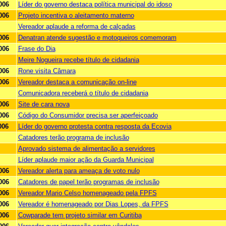
006
Líder do governo destaca política municipal do idoso
006
Projeto incentiva o aleitamento materno
Vereador aplaude a reforma de calçadas
006
Denatran atende sugestão e motoqueiros comemoram
006
Frase do Dia
Meire Nogueira recebe título de cidadania
006
Rone visita Câmara
006
Vereador destaca a comunicação on-line
Comunicadora receberá o título de cidadania
006
Site de cara nova
006
Código do Consumidor precisa ser aperfeiçoado
006
Líder do governo protesta contra resposta da Ecovia
Catadores terão programa de inclusão
Aprovado sistema de alimentação a servidores
Líder aplaude maior ação da Guarda Municipal
006
Vereador alerta para ameaça de voto nulo
006
Catadores de papel terão programas de inclusão
006
Vereador Mario Celso homenageado pela FPFS
006
Vereador é homenageado por Dias Lopes, da FPFS
006
Cowparade tem projeto similar em Curitiba