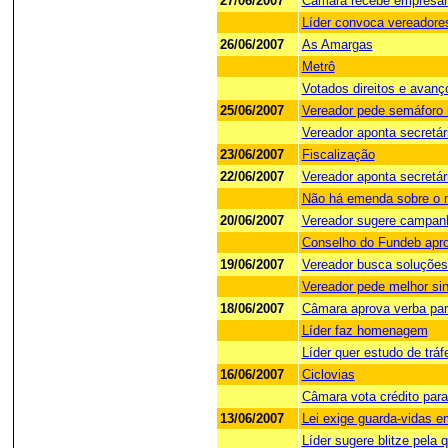
27/06/2007
Câmara recebe empresár
Líder convoca vereadore
26/06/2007
As Amargas
Metrô
Votados direitos e avanç
25/06/2007
Vereador pede semáforo 
Vereador aponta secretár
23/06/2007
Fiscalização
22/06/2007
Vereador aponta secretá
Não há emenda sobre o me
20/06/2007
Vereador sugere campanh
Conselho do Fundeb apr
19/06/2007
Vereador busca soluções 
Vereador pede melhor si
18/06/2007
Câmara aprova verba para
Líder faz homenagem
Líder quer estudo de trá
16/06/2007
Ciclovias
Câmara vota crédito para
13/06/2007
Lei exige guarda-vidas e
Líder sugere blitze pela 