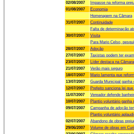
02/08/2007
Impasse na reforma prej
01/08/2007
Economia
Homenagem na Câmara
31/07/2007
Continuidade
Falta de determinação at
30/07/2007
Visita
Para Mario Celso, pesqui
28/07/2007
Adoção
27/07/2007
Taxistas podem ter exam
23/07/2007
Líder destaca na Câmara
21/07/2007
Verão mais seguro
18/07/2007
Mario lamenta que refor
13/07/2007
Guarda Municipal ganha
12/07/2007
Prefeito sanciona lei que
11/07/2007
Vereador defende banheir
10/07/2007
Plantio voluntário ganha
09/07/2007
Campanha de adoção tem
Plantio voluntário aplau
02/07/2007
Abandono de obras prejud
29/06/2007
Volume de obras em Curi